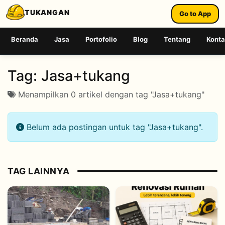
TUKANGAN
Go to App
Beranda
Jasa
Portofolio
Blog
Tentang
Kont
Tag:
Jasa+tukang
Menampilkan 0 artikel dengan tag "Jasa+tukang"
Belum ada postingan untuk tag "Jasa+tukang".
TAG LAINNYA