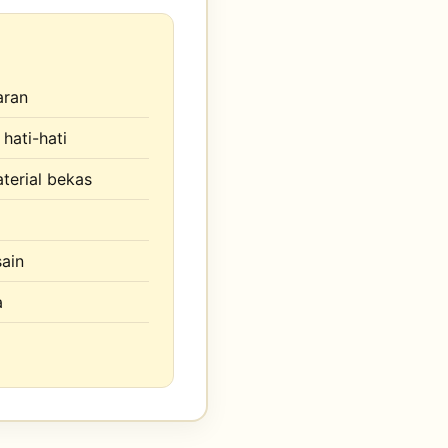
aran
hati-hati
terial bekas
ain
a