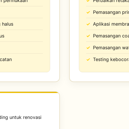
an permukaan
Perbaikan retak
Pemasangan pri
 halus
Aplikasi membra
us
Pemasangan coa
Pemasangan wat
ecatan
Testing kebocor
ing untuk renovasi