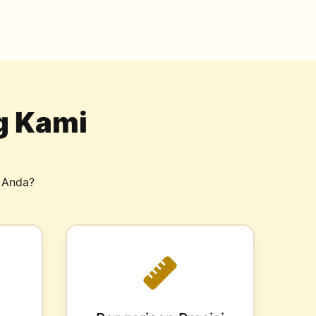
g Kami
 Anda?