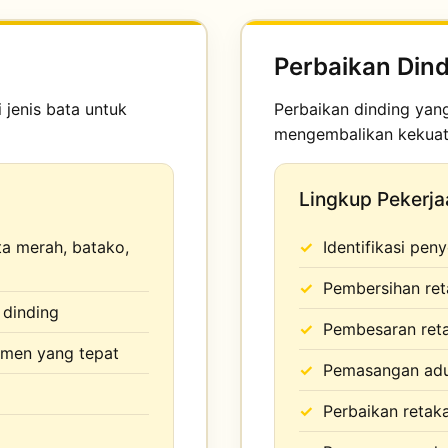
Perbaikan Dind
jenis bata untuk
Perbaikan dinding yan
mengembalikan kekuat
Lingkup Pekerja
ta merah, batako,
Identifikasi pen
Pembersihan ret
 dinding
Pembesaran reta
men yang tepat
Pemasangan adu
Perbaikan retaka