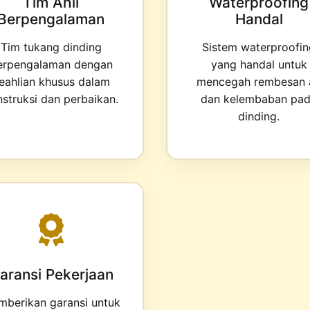
Tim Ahli
Waterproofing
Berpengalaman
Handal
Tim tukang dinding
Sistem waterproofi
erpengalaman dengan
yang handal untuk
eahlian khusus dalam
mencegah rembesan a
struksi dan perbaikan.
dan kelembaban pa
dinding.
aransi Pekerjaan
berikan garansi untuk