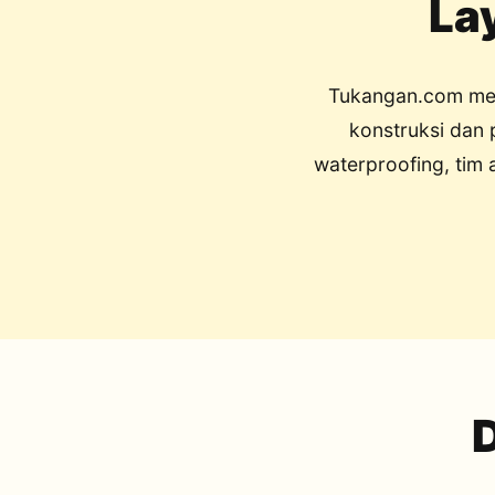
La
Tukangan.com men
konstruksi dan 
waterproofing, tim 
D