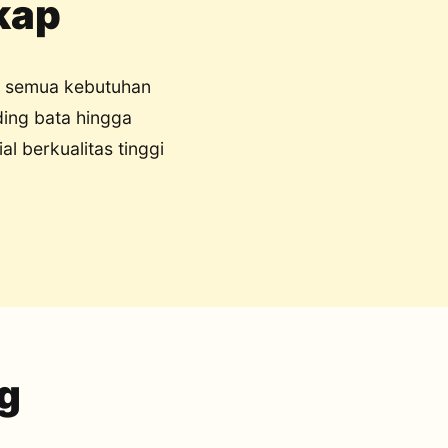
kap
i semua kebutuhan
ding bata hingga
l berkualitas tinggi
ng